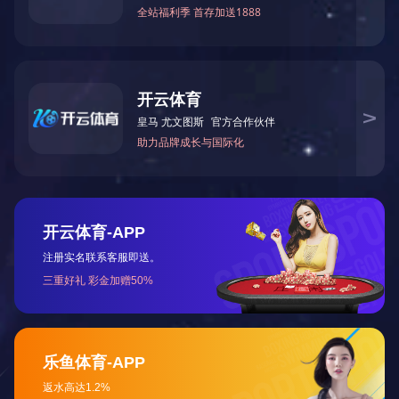
020-87566596