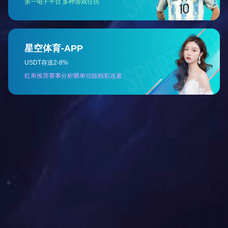
COMPANY
HONOR