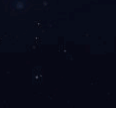
ISO认证
ISO认证