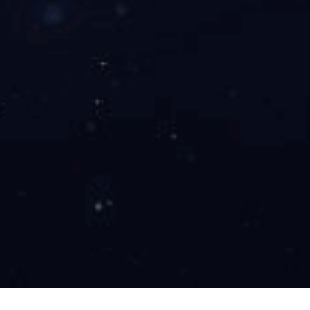
公司简介
企业文化
荣誉资质
发展历程
合作品牌
体育竞猜官网·（中国）官方网站
体育竞猜官网·（中国）官方网站
服务热线：
020-87566596
地址：
广州市萝岗区科学城科学大道绿地中央广场E栋2716室
版权所有：体育竞猜官网·（中国）官方网站
粤ICP备2022062526号
网站建设：中企动力
广州
SEO标签
火狐官方网站
|
乐动在线平台
|
乐鱼页面在线登录
|
篮球下注