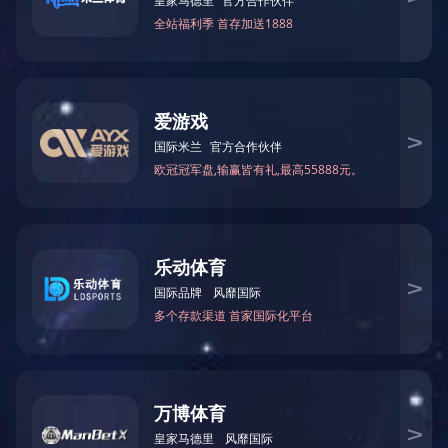
体育竞猜官网·（中国）官方网站
国外案例
关于我们

关于我们
进一步了解

公司简介
企业文化
荣誉资质
发展历程
合作品牌
体育竞猜官网·（中国）官方网站