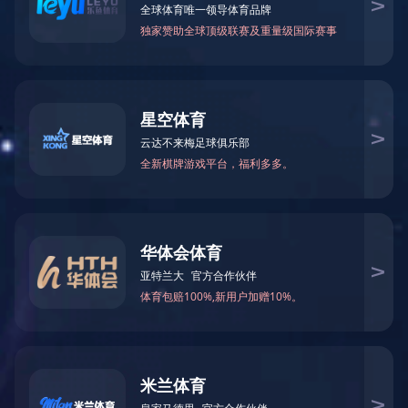
分支组网及移动办公
智能化组网解决方案
新闻资讯

新闻资讯
进一步了解

公司新闻
行业新闻
工程案例

工程案例
进一步了解
