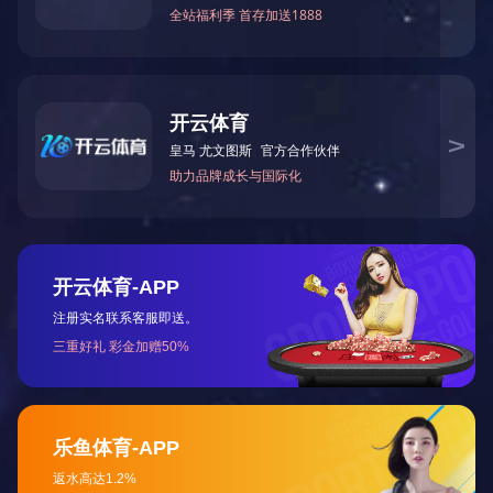
020-87566596