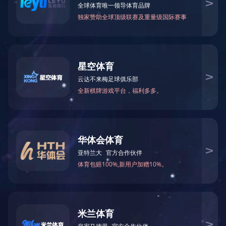
分支组网及移动办公
智能化组网解决方案
新闻资讯

新闻资讯
进一步了解

公司新闻
行业新闻
工程案例

工程案例
进一步了解
