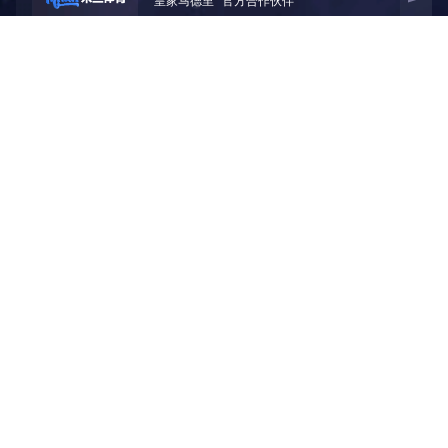
体育竞猜官网·（中国）官方网站
国外案例
关于我们

关于我们
进一步了解

公司简介
企业文化
荣誉资质
发展历程
合作品牌
体育竞猜官网·（中国）官方网站